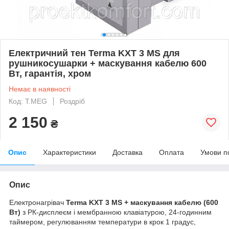
Електричний тен Terma KXT 3 MS для
рушникосушарки + маскування кабелю 600
Вт, гарантія, хром
Немає в наявності
Код: Т.МЕG
Роздріб
2 150
₴
Опис
Характеристики
Доставка
Оплата
Умови п
Опис
Електронагрівач
Terma KXT 3 MS + маскування кабелю (600
Вт)
з РК-дисплеєм і мембранною клавіатурою, 24-годинним
таймером, регулюванням температури в крок 1 градус,