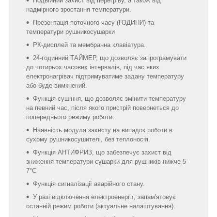
Подвійний захист від перегріву, а також від
надмірного зростання температури.
Презентація поточного часу (ГОДИНИ) та
температури рушникосушарки
РК-дисплей та мембранна клавіатура.
24-годинний ТАЙМЕР, що дозволяє запрограмувати
до чотирьох часових інтервалів, під час яких
електронагрівач підтримуватиме задану температуру
або буде вимкнений.
Функція сушіння, що дозволяє змінити температуру
на певний час, після якого пристрій повернеться до
попереднього режиму роботи.
Наявність модуля захисту на випадок роботи в
сухому рушникосушителі, без теплоносія.
Функція АНТИФРИЗ, що забезпечує захист від
зниження температури сушарки для рушників нижче 5-
7°C
Функція сигналізації аварійного стану.
У разі відключення електроенергії, запам'ятовує
останній режим роботи (актуальне налаштування).