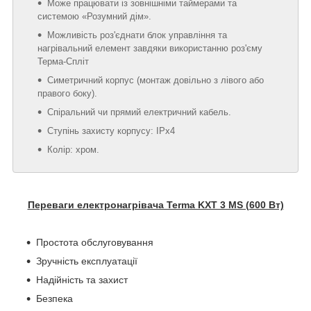
Може працювати із зовнішніми таймерами та
системою «Розумний дім».
Можливість роз'єднати блок управління та
нагрівальний елемент завдяки використанню роз'єму
Терма-Спліт
Симетричний корпус (монтаж довільно з лівого або
правого боку).
Спіральний чи прямий електричний кабель.
Ступінь захисту корпусу: IPх4
Колір: хром.
Переваги електронагрівача Terma KXT 3 MS (600 Вт)
Простота обслуговування
Зручність експлуатації
Надійність та захист
Безпека