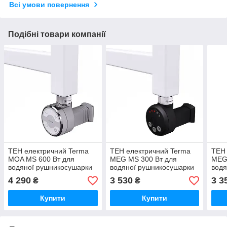
Всі умови повернення
Подібні товари компанії
ТЕН електричний Terma
ТЕН електричний Terma
ТЕН 
MOA MS 600 Вт для
MEG MS 300 Вт для
MEG
водяної рушникосушарки
водяної рушникосушарки
водя
+ маскування кабелю тени
+ маскування кабелю тени
+ ма
4 290
3 530
3 3
₴
₴
рушникосушарок різного
рушникосушарок різного
рушн
типу гарантія хром
тип гарантія чорний
типу
Купити
Купити