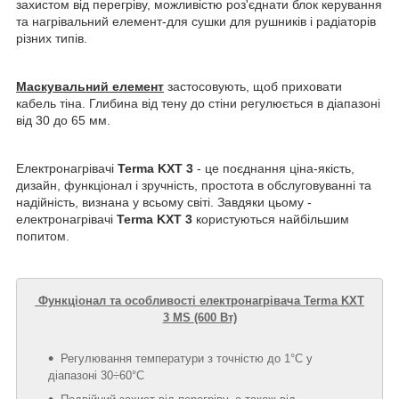
захистом від перегріву, можливістю роз'єднати блок керування
та нагрівальний елемент-для сушки для рушників і радіаторів
різних типів.
Маскувальний елемент
застосовують, щоб приховати
кабель тіна. Глибина від тену до стіни регулюється в діапазоні
від 30 до 65 мм.
Електронагрівачі
Terma KXT 3
- це поєднання ціна-якість,
дизайн, функціонал і зручність, простота в обслуговуванні та
надійність, визнана у всьому світі. Завдяки цьому -
електронагрівачі
Terma KXT 3
користуються найбільшим
попитом.
Функціонал та особливості електронагрівача Terma KXT
3 MS (600 Вт)
Регулювання температури з точністю до 1°C у
діапазоні 30÷60°C