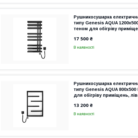
Рушникосушарка електрична
типу Genesis AQUA 1200х50
теном для обігріву приміще
чорна, гарантія
17 500 ₴
В наявності
Рушникосушарка електрична
типу Genesis AQUA 800х500 I
для обігріву приміщень, лів
гарантія
13 200 ₴
В наявності