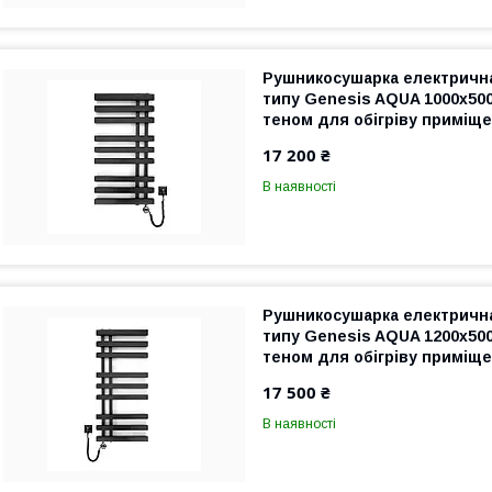
Рушникосушарка електрична
типу Genesis AQUA 1000х50
теном для обігріву приміще
чорна, гарантія
17 200 ₴
В наявності
Рушникосушарка електрична
типу Genesis AQUA 1200х50
теном для обігріву приміщен
гарантія
17 500 ₴
В наявності