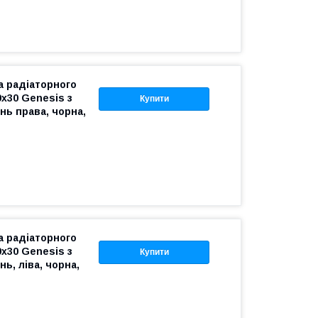
 радіаторного
х30 Genesis з
Купити
нь права, чорна,
 радіаторного
х30 Genesis з
Купити
ь, ліва, чорна,