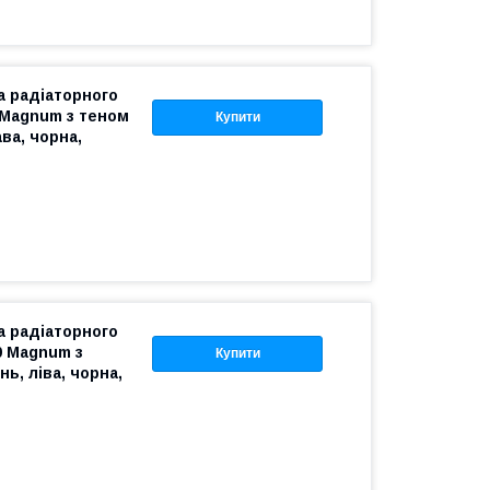
 радіаторного
 Magnum з теном
Купити
ва, чорна,
 радіаторного
0 Magnum з
Купити
ь, ліва, чорна,