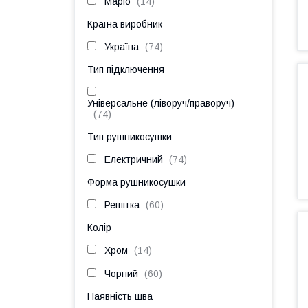
Маріо
14
Країна виробник
Україна
74
Тип підключення
Універсальне (ліворуч/праворуч)
74
Тип рушникосушки
Електричний
74
Форма рушникосушки
Решітка
60
Колір
Хром
14
Чорний
60
Наявність шва