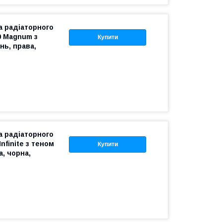
 радіаторного
0 Magnum з
Купити
нь, права,
 радіаторного
nfinite з теном
Купити
а, чорна,