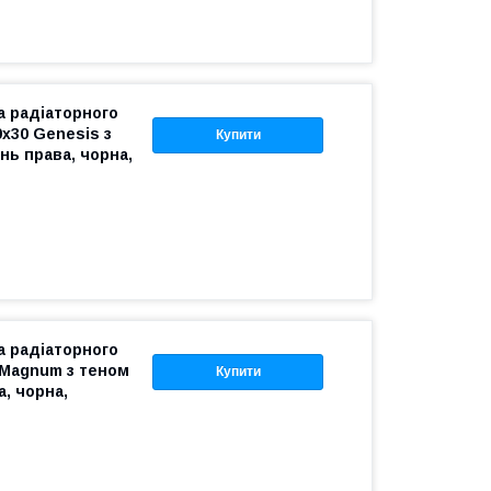
 радіаторного
х30 Genesis з
Купити
нь права, чорна,
 радіаторного
 Magnum з теном
Купити
а, чорна,