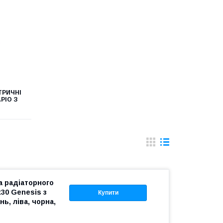
ТРИЧНІ
РІО З
 радіаторного
30 Genesis з
Купити
ь, ліва, чорна,