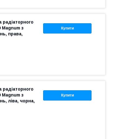
 радіаторного
0 Magnum з
Купити
нь, права,
 радіаторного
0 Magnum з
Купити
ь, ліва, чорна,