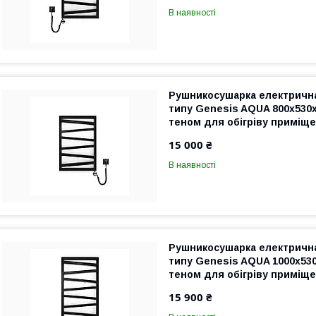
В наявності
Рушникосушарка електрична
типу Genesis AQUA 800х530х
теном для обігріву приміще
чорна, гарантія
15 000 ₴
В наявності
Рушникосушарка електрична
типу Genesis AQUA 1000х530
теном для обігріву приміщен
гарантія
15 900 ₴