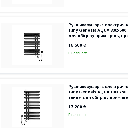
Рушникосушарка електрична
типу Genesis AQUA 800х500
для обігріву приміщень, пра
гарантія
16 600 ₴
В наявності
Рушникосушарка електрична
типу Genesis AQUA 1000х50
теном для обігріву приміщен
гарантія
17 200 ₴
В наявності