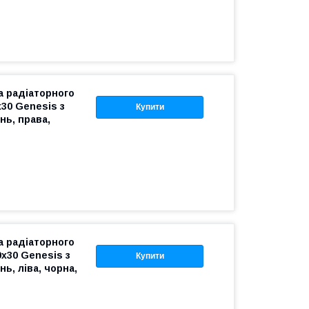
 радіаторного
30 Genesis з
Купити
нь, права,
 радіаторного
х30 Genesis з
Купити
ь, ліва, чорна,