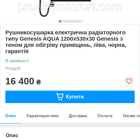
Рушникосушарка електрична радіаторного
типу Genesis AQUA 1200х530х30 Genesis з
теном для обігріву приміщень, ліва, чорна,
гарантія
В наявності
Роздріб
16 400
₴
Купити
Опис
Характеристики
Доставка
Оплата
Умови п
Опис