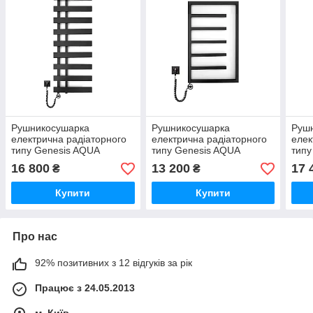
Рушникосушарка
Рушникосушарка
Руш
електрична радіаторного
електрична радіаторного
елек
типу Genesis AQUA
типу Genesis AQUA
типу
1200х530 Split з теном для
800х530x30 Combo з
1200
16 800
13 200
17 
₴
₴
обігріву приміщень, ліва,
теном для обігріву
для 
чорна, гарантія
приміщень, ліва, чорна,
ліва
Купити
Купити
гарантія
Про нас
92% позитивних з 12 відгуків за рік
Працює з 24.05.2013