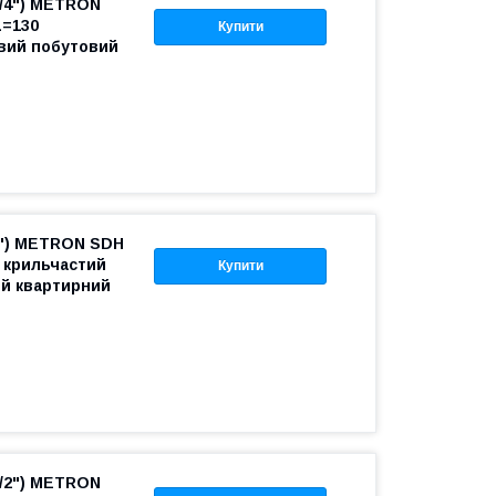
3/4") METRON
L=130
Купити
вий побутовий
4") METRON SDH
0 крильчастий
Купити
й квартирний
1/2") METRON