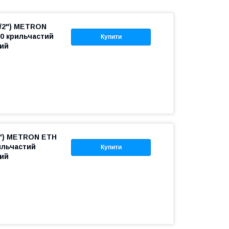
1/2") METRON
10 крильчастий
Купити
ий
2") METRON ETH
рильчастий
Купити
ий