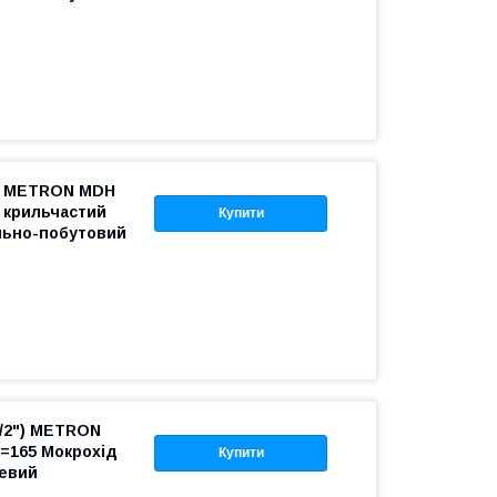
4" METRON MDH
0 крильчастий
Купити
льно-побутовий
1/2") METRON
L=165 Мокрохід
Купити
невий