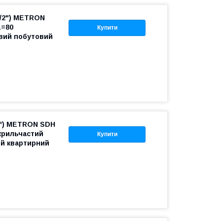
1/2") METRON
L=80
Купити
вий побутовий
2") METRON SDH
 крильчастий
Купити
й квартирний