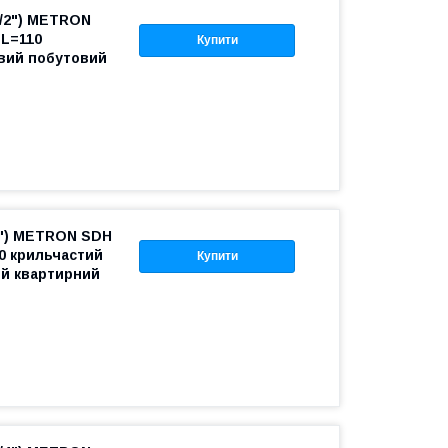
1/2") METRON
 L=110
Купити
вий побутовий
2") METRON SDH
10 крильчастий
Купити
й квартирний