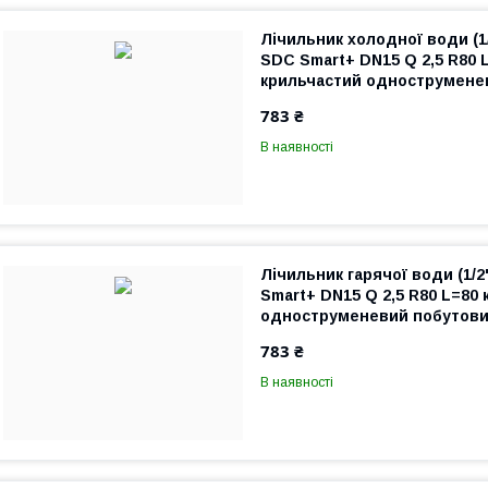
Лічильник холодної води (
SDC Smart+ DN15 Q 2,5 R80 
крильчастий однострумене
квартирний (короткий)
783 ₴
В наявності
Лічильник гарячої води (1/
Smart+ DN15 Q 2,5 R80 L=80
одноструменевий побутови
(короткий)
783 ₴
В наявності