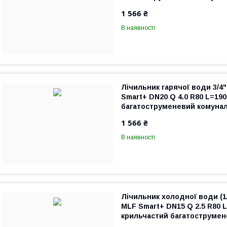
промисловий
1 566 ₴
В наявності
Лічильник гарячої води 3/
Smart+ DN20 Q 4.0 R80 L=19
багатоструменевий комуна
промисловий
1 566 ₴
В наявності
Лічильник холодної води (
MLF Smart+ DN15 Q 2.5 R80 
крильчастий багатоструме
комунально-побутовий