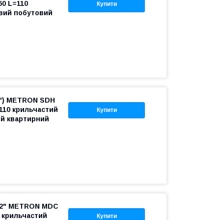
60 L=110
Купити
вий побутовий
2") METRON SDH
=110 крильчастий
Купити
й квартирний
1/2" METRON MDC
5 крильчастий
Купити