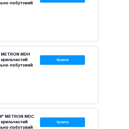
льно-побутовий
2" METRON MDH
5 крильчастий
Купити
льно-побутовий
3/4" METRON MDC
0 крильчастий
Купити
льно-побутовий