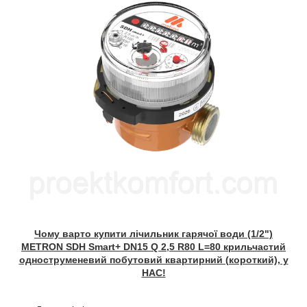
Чому варто купити лічильник гарячої води (1/2")
METRON SDH Smart+ DN15 Q 2,5 R80 L=80 крильчастий
одноструменевий побутовий квартирний (короткий), у
НАС!