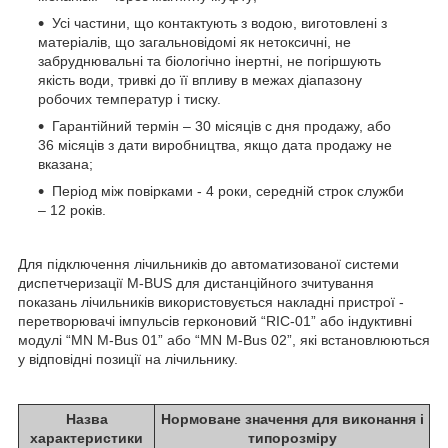
Усі частини, що контактують з водою, виготовлені з
матеріалів, що загальновідомі як нетоксичні, не
забруднювальні та біологічно інертні, не погіршують
якість води, тривкі до її впливу в межах діапазону
робочих температур і тиску.
Гарантійний термін – 30 місяців с дня продажу, або
36 місяців з дати виробництва, якщо дата продажу не
вказана;
Період між повірками - 4 роки, середній строк служби
– 12 років.
Для підключення лічильників до автоматизованої системи
диспетчеризації M-BUS для дистанційного зчитування
показань лічильників використовується накладні пристрої -
перетворювачі імпульсів герконовий “RIC-01” або індуктивні
модулі “MN M-Bus 01” або “MN M-Bus 02”, які встановлюються
у відповідні позиції на лічильнику.
Назва
Нормоване значення для виконання і
характеристики
типорозміру