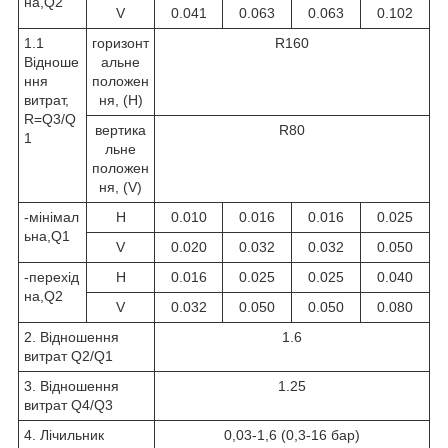
на,Q
2
V
0.041
0.063
0.063
0.102
1.1
горизонт
R160
Відноше
альне
ння
положен
витрат,
ня, (H)
R=Q
3
/Q
вертика
R80
1
льне
положен
ня, (V)
-мінімал
H
0.010
0.016
0.016
0.025
ьна,Q
1
V
0.020
0.032
0.032
0.050
-перехід
H
0.016
0.025
0.025
0.040
на,Q
2
V
0.032
0.050
0.050
0.080
2. Відношення
1.6
витрат Q
2
/Q
1
3. Відношення
1.25
витрат Q
4
/Q
3
4. Лічильник
0,03-1,6 (0,3-16 бар)