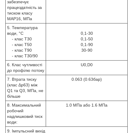
забезпечує
працездатність за
тиском класу
MAP16, МПа
5. Температура
води, °С
0,1-30
- клас Т30
0,1-50
- клас Т50
0,1-90
- клас Т90
30-90
- клас Т30/90
6. Клас чутливості
U0,D0
до профілю потоку
7. Втрата тиску
0.063 (0.63бар)
(клас Δр63) між
Q
1
та Q
3
, МПа, не
більше
8. Максимальний
1.0 МПа або 1.6 МПа
робочий
надлишковий тиск
води:
9. Імпульсний вихід