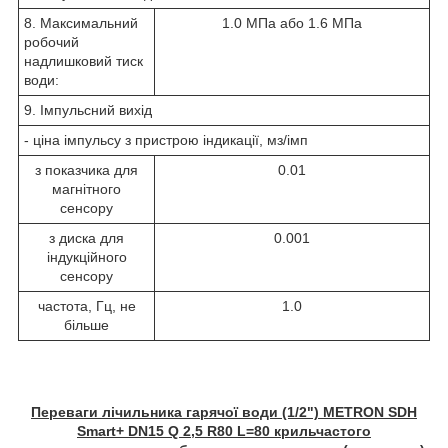
8. Максимальний
1.0 МПа або 1.6 МПа
робочий
надлишковий тиск
води:
9. Імпульсний вихід
- ціна імпульсу з пристрою індикації, мз/імп
з показчика для
0.01
магнітного
сенсору
з диска для
0.001
індукційного
сенсору
частота, Гц, не
1.0
більше
Переваги лічильника гарячої води (1/2") METRON SDH
Smart+ DN15 Q 2,5 R80 L=80 крильчастого