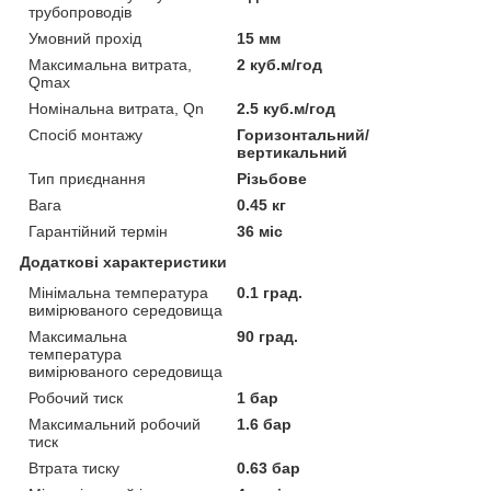
трубопроводів
Умовний прохід
15 мм
Максимальна витрата,
2 куб.м/год
Qmax
Номінальна витрата, Qn
2.5 куб.м/год
Спосіб монтажу
Горизонтальний/
вертикальний
Тип приєднання
Різьбове
Вага
0.45 кг
Гарантійний термін
36 міс
Додаткові характеристики
Мінімальна температура
0.1 град.
вимірюваного середовища
Максимальна
90 град.
температура
вимірюваного середовища
Робочий тиск
1 бар
Максимальний робочий
1.6 бар
тиск
Втрата тиску
0.63 бар