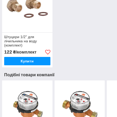
Штуцери 1/2" для
лічильника на воду
(комплект)
приєднувальний
122
₴/комплект
монтажний штуцер, гайка
(3/4")
Купити
Подібні товари компанії