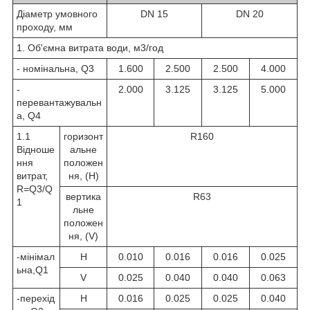
Діаметр умовного
DN 15
DN 20
проходу, мм
1. Об'ємна витрата води, м
3
/год
- номінальна, Q
3
1.600
2.500
2.500
4.000
-
2.000
3.125
3.125
5.000
перевантажувальн
а, Q
4
1.1
горизонт
R160
Відноше
альне
ння
положен
витрат,
ня, (H)
R=Q
3
/Q
вертика
R63
1
льне
положен
ня, (V)
-мінімал
H
0.010
0.016
0.016
0.025
ьна,Q
1
V
0.025
0.040
0.040
0.063
-перехід
H
0.016
0.025
0.025
0.040