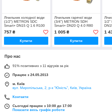
Лічильник холодної води
Лічильник гарячої води
Лічи
(1/2") METRON SDC
(3/4") METRON SDH
1/2
Smart+ DN15 Q 1.6 R100
Smart+ DN20 Q 4.0 R80
DN15
L=110 крильчастий
L=130 крильчастий
крил
757
1 005
1 4
₴
₴
одноструменевий
одноструменевий
бага
побутовий квартирний
побутовий квартирний
кому
Купити
Купити
про
Про нас
91% позитивних з 11 відгуків за рік
Працює з 24.05.2013
м. Київ
вул. Миропільська, 2, р-к "Юність", Київ, Україна
Контакти
Сьогодні працює з 10:00 до 17:00
Показати весь графік роботи