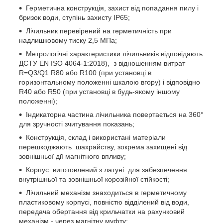
Герметична конструкція, захист від попадання пилу і
бризок води, ступінь захисту IP65;
Лічильник перевірений на герметичність при
надлишковому тиску 2,5 МПа;
Метрологічні характеристики лічильників відповідають
ДСТУ EN ISO 4064-1:2018), з відношенням витрат
R=Q
3
/Q
1
R80 або R100 (при установці в
горизонтальному положенні шкалою вгору) і відповідно
R40 або R50 (при установці в будь-якому іншому
положенні);
Індикаторна частина лічильника повертається на 360
°
для зручності зчитування показань;
Конструкція, склад і використані матеріали
перешкоджають шахрайству, зокрема захищені від
зовнішньої дії магнітного впливу;
Корпус виготовлений з латуні для забезпечення
внутрішньої та зовнішньої корозійної стійкості;
Лічильний механізм знаходиться в герметичному
пластиковому корпусі, повністю відділений від води,
передача обертання від крильчатки на рахунковий
механізм - через магнітну муфту;