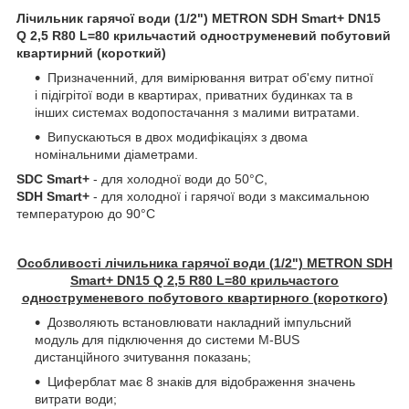
Лічильник гарячої води (1/2") METRON SDH Smart+ DN15
Q 2,5 R80 L=80 крильчастий одноструменевий побутовий
квартирний (короткий)
Призначенний, для вимірювання витрат об'єму питної
і підігрітої води в квартирах, приватних будинках та в
інших системах водопостачання з малими витратами.
Випускаються в двох модифікаціях з двома
номінальними діаметрами.
SDC Smart+
- для холодної води до 50°С,
SDH Smart+
- для холодної і гарячої води з максимальною
температурою до 90°С
Особливості лічильника гарячої води (1/2") METRON SDH
Smart+ DN15 Q 2,5 R80 L=80 крильчастого
одноструменевого побутового квартирного (короткого)
Дозволяють встановлювати накладний імпульсний
модуль для підключення до системи M-BUS
дистанційного зчитування показань;
Циферблат має 8 знаків для відображення значень
витрати води;