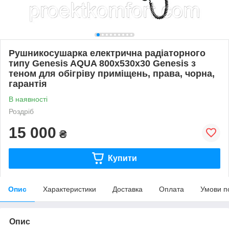
Рушникосушарка електрична радіаторного
типу Genesis AQUA 800х530х30 Genesis з
теном для обігріву приміщень, права, чорна,
гарантія
В наявності
Роздріб
15 000
₴
Купити
Опис
Характеристики
Доставка
Оплата
Умови п
Опис