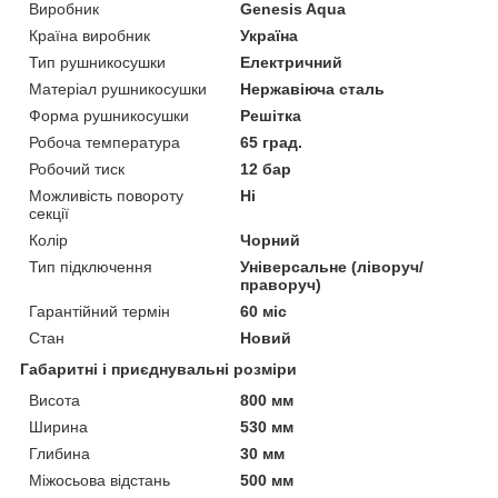
Виробник
Genesis Aqua
Країна виробник
Україна
Тип рушникосушки
Електричний
Матеріал рушникосушки
Нержавіюча сталь
Форма рушникосушки
Решітка
Робоча температура
65 град.
Робочий тиск
12 бар
Можливість повороту
Ні
секції
Колір
Чорний
Тип підключення
Універсальне (ліворуч/
праворуч)
Гарантійний термін
60 міс
Стан
Новий
Габаритні і приєднувальні розміри
Висота
800 мм
Ширина
530 мм
Глибина
30 мм
Міжосьова відстань
500 мм