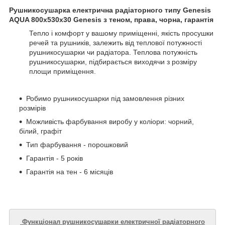
Рушникосушарка електрична радіаторного типу Genesis
AQUA 800х530х30 Genesis з теном, права, чорна, гарантія
Тепло і комфорт у вашому приміщенні, якість просушки
речей та рушників, залежить від теплової потужності
рушникосушарки чи радіатора. Теплова потужність
рушникосушарки, підбирається виходячи з розміру
площи приміщення.
Робимо рушникосушарки під замовлення різних
розмірів
Можливість фарбування виробу у коліори: чорний,
білий, графіт
Тип фарбування - порошковий
Гарантія - 5 років
Гарантія на тен - 6 місяців
Функціонал рушникосушарки електричної радіаторного