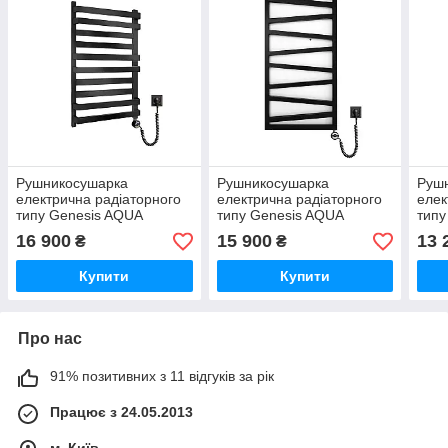
Рушникосушарка
Рушникосушарка
Руш
електрична радіаторного
електрична радіаторного
елек
типу Genesis AQUA
типу Genesis AQUA
типу
800х530x30 Santa з теном
1000х530х30 Genesis з
800х
16 900
15 900
13 
₴
₴
для обігріву приміщень,
теном для обігріву
тено
права, чорна, гарантія
приміщень права, чорна,
прим
Купити
Купити
гарантія
гара
Про нас
91% позитивних з 11 відгуків за рік
Працює з 24.05.2013