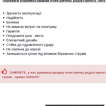
Переваги рушникосушарки електричної радіаторного типу
Зручність експлуатації
Надійність
Безпека
Не вимагає витрат на електрику
Гарантія
Поєднання ціна - якість
Елегантний дизайн
Стійка до гідравлічного удару
Не схильна до корозіі
Залишається цілою під впливом блукаючих струмів
ЗАМОВТЕ, у нас рушникосушарку електричну радіаторного 
теном - прямо ЗАРАЗ!!!