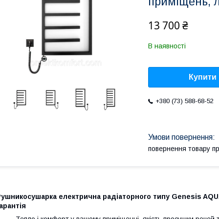
приміщень, л
13 700 ₴
В наявності
Купити
+380 (73) 588-68-52
повернення товару п
ушникосушарка електрична радіаторного типу Genesis AQUA 
арантія
Тепло і комфорт у вашому приміщенні, якість просушки речей т