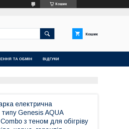
Кошик
Кошик
ЕННЯ ТА ОБМІН
ВІДГУКИ
рка електрична
о типу Genesis AQUA
Combo з теном для обігріву