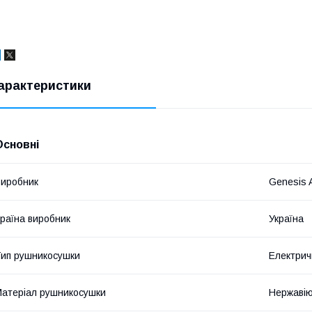
арактеристики
Основні
иробник
Genesis 
раїна виробник
Україна
ип рушникосушки
Електрич
атеріал рушникосушки
Нержавію