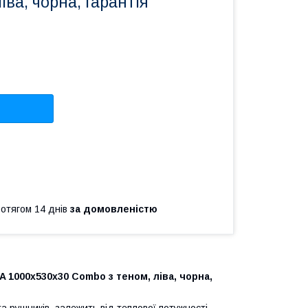
іва, чорна, гарантія
ротягом 14 днів
за домовленістю
1000х530x30 Combo з теном, ліва, чорна,
а рушників, залежить від теплової потужності