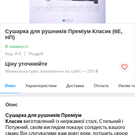
Сушарка для рушників Преміум Класик (6Е,
НП)
В наявності
Код: А.6
Роздріб
Ціну уточнюйте
Мінімальна сума замовлення на сайті — 250 ₴
Опис
Характеристики
Доставка
Оплата
Умови п
Опис
Сушарка для рушників Преміум
Класик
виготовлений із неіржавкої сталі, Стильний і
Потужний, своїм виглядом показує солідність вашого
смаку. Він слугуватиме вам довгі роки, потішить своєю