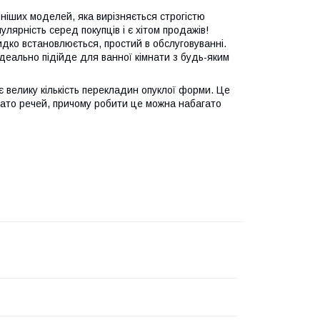
ніших моделей, яка вирізняється строгістю
ярність серед покупців і є хітом продажів!
идко встановлюється, простий в обслуговуванні.
 ідеально підійде для ванної кімнати з будь-яким
є велику кількість перекладин опуклої форми. Це
гато речей, причому робити це можна набагато