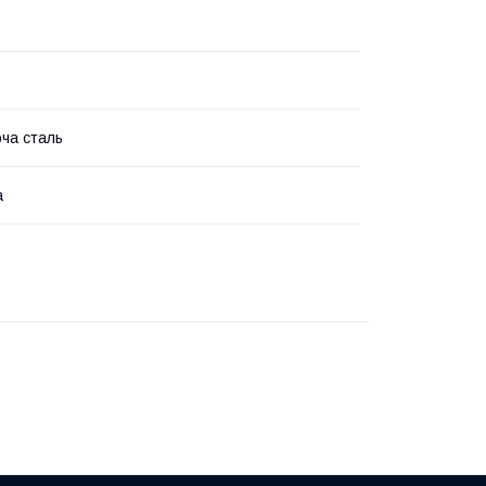
ча сталь
а