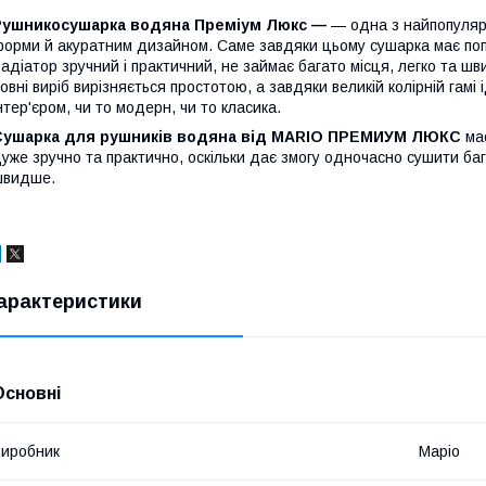
Рушникосушарка водяна Преміум Люкс —
— одна з найпопуляр
орми й акуратним дизайном. Саме завдяки цьому сушарка має попул
адіатор зручний і практичний, не займає багато місця, легко та шв
овні виріб вирізняється простотою, а завдяки великій колірній гамі
нтер'єром, чи то модерн, чи то класика.
Сушарка для рушників водяна від
MARIO
ПРЕМИУМ ЛЮКС
ма
уже зручно та практично, оскільки дає змогу одночасно сушити ба
швидше.
арактеристики
Основні
иробник
Маріо