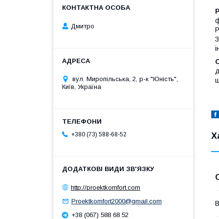
ф
Дмитро
Р
З
і
д
вул. Миропільська, 2, р-к "Юність",
Київ, Україна
Х
+380 (73) 588-68-52
http://proektkomfort.com
Proektkomfort2000@gmail.com
В
+38 (067) 588 68 52