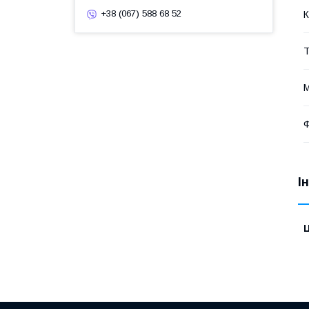
+38 (067) 588 68 52
К
Т
М
Ф
І
Ц