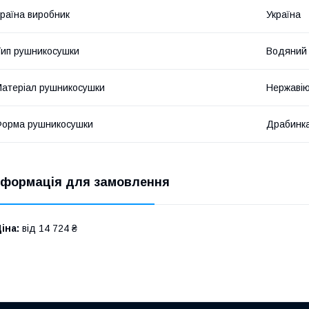
раїна виробник
Україна
ип рушникосушки
Водяний
атеріал рушникосушки
Нержавію
орма рушникосушки
Драбинк
нформація для замовлення
іна:
від 14 724 ₴