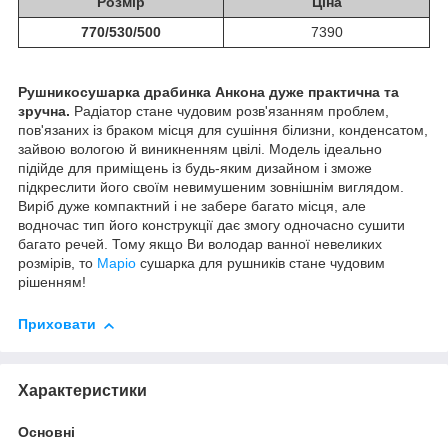
Розмір
Ціна
770/530/500
7390
Рушникосушарка драбинка Анкона дуже практична та
зручна.
Радіатор стане чудовим розв'язанням проблем,
пов'язаних із браком місця для сушіння білизни, конденсатом,
зайвою вологою й виникненням цвілі. Модель ідеально
підійде для приміщень із будь-яким дизайном і зможе
підкреслити його своїм невимушеним зовнішнім виглядом.
Виріб дуже компактний і не забере багато місця, але
водночас тип його конструкції дає змогу одночасно сушити
багато речей. Тому якщо Ви володар ванної невеликих
розмірів, то
Маріо
сушарка для рушників стане чудовим
рішенням!
Приховати
Характеристики
Основні