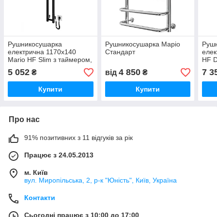
Рушникосушарка
Рушникосушарка Маріо
Руш
електрична 1170х140
Стандарт
елек
Mario HF Slim з таймером,
HF D
чорна, гарантія
біла
5 052
4 850
7 3
₴
від
₴
Купити
Купити
Про нас
91% позитивних з 11 відгуків за рік
Працює з 24.05.2013
м. Київ
вул. Миропільська, 2, р-к "Юність", Київ, Україна
Контакти
Сьогодні працює з 10:00 до 17:00