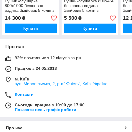
Рушникосушарка
Рушникосушарка 800х450
Руш
800х1000 безшовна
безшовна водяна
безш
водяна Змійовик 5 колін з
Змійовик 5 колін з
Змій
нержавійки Змійка
нержавійки Змійка
нерж
14 300
5 500
12 
₴
₴
П'ятиколінка нержавіючої
П'ятиколінка нержавіючої
П'ят
сталі (без шва) гарантія
сталі (без шва) гарантія
стал
Купити
Купити
Про нас
92% позитивних з 12 відгуків за рік
Працює з 24.05.2013
м. Київ
вул. Миропільська, 2, р-к "Юність", Київ, Україна
Контакти
Сьогодні працює з 10:00 до 17:00
Показати весь графік роботи
Про нас