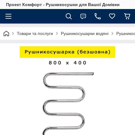
Проект Комфорт - Рушникосушки для Вашої Домівки
Товари та послуги
Рушникосушарки водяні
Рушнико