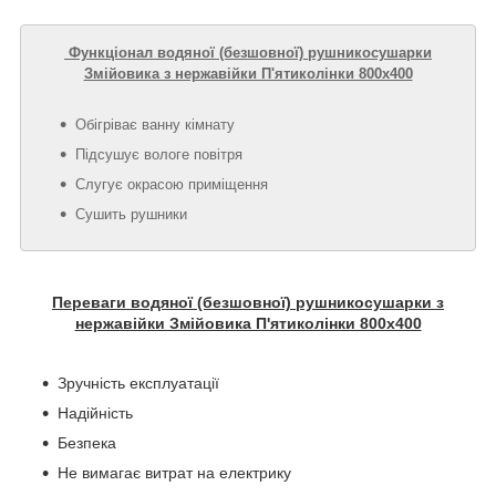
Функціонал водяної (безшовної) рушникосушарки
Змійовика з нержавійки П'ятиколінки 800х400
Обігріває ванну кімнату
Підсушує вологе повітря
Слугує окрасою приміщення
Сушить рушники
Переваги водяної (безшовної) рушникосушарки з
нержавійки Змійовика П'ятиколінки 800х400
Зручність експлуатації
Надійність
Безпека
Не вимагає витрат на електрику