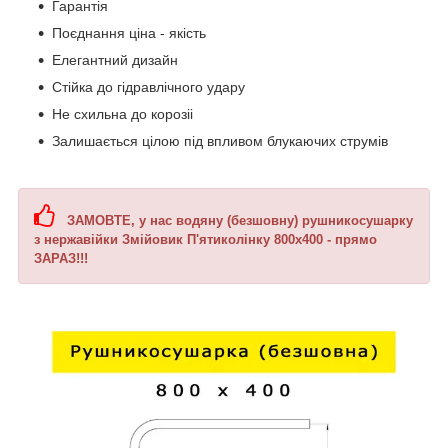
Гарантія
Поєднання ціна - якість
Елегантний дизайн
Стійка до гідравлічного удару
Не схильна до корозіі
Залишається цілою під впливом блукаючих струмів
ЗАМОВТЕ, у нас
водяну (безшовну) рушникосушарку
з нержавійки Змійовик П'ятиколінку 800х400
- прямо
ЗАРАЗ!!!