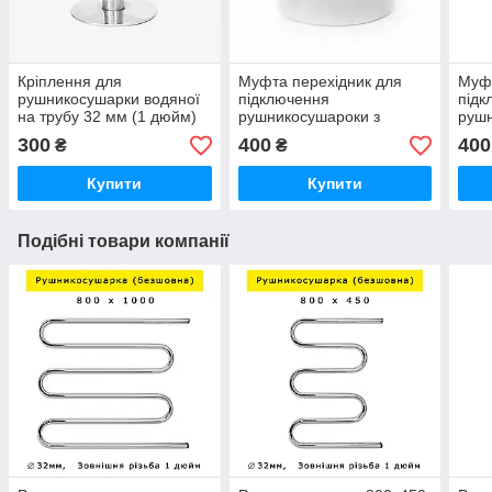
Кріплення для
Муфта перехідник для
Муфт
рушникосушарки водяної
підключення
підк
на трубу 32 мм (1 дюйм)
рушникосушароки з
рушн
регульоване з нержавійки
нержавійки нержавіючої
нерж
300
400
400
₴
₴
не ржавіючої сталі,
сталі з'єднувальна 1
стал
гарантія
дюйма на 1/2 дюйма
дюйм
Купити
Купити
внутрішня різьба
внут
Подібні товари компанії