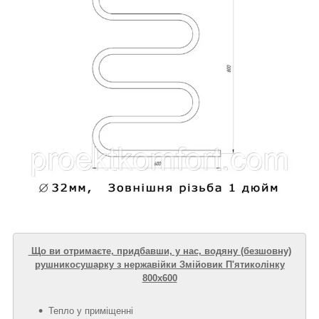
Що ви отримаєте, придбавши, у нас, водяну (безшовну)
рушникосушарку з нержавійки Змійовик П'ятиколінку
800х600
Тепло у приміщенні