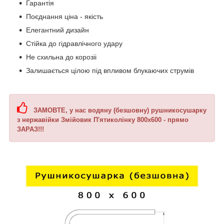
Гарантія
Поєднання ціна - якість
Елегантний дизайн
Стійка до гідравлічного удару
Не схильна до корозіі
Залишається цілою під впливом блукаючих струмів
ЗАМОВТЕ, у нас
водяну (безшовну) рушникосушарку
з нержавійки Змійовик П'ятиколінку 800х600
- прямо
ЗАРАЗ!!!