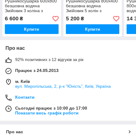
Рушникосушарка 600х800
Рушникосушарка 800х400
Руш
безшовна водяна
безшовна водяна
800
Змійовик 3 коліна з
Змійовик 5 колін з
водя
нержавійки Змійка
нержавійки Змійка
нерж
6 600
5 200
14 
₴
₴
Триколінка нержавіючої
П'ятиколінка нержавіючої
П'ят
сталі (без шва) гарантія
сталі (без шва) гарантія
стал
Купити
Купити
Про нас
92% позитивних з 12 відгуків за рік
Працює з 24.05.2013
м. Київ
вул. Миропільська, 2, р-к "Юність", Київ, Україна
Контакти
Сьогодні працює з 10:00 до 17:00
Показати весь графік роботи
Про нас