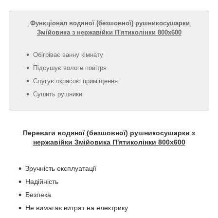
Функціонал водяної (безшовної) рушникосушарки
Змійовика з нержавійки П'ятиколінки 800х600
Обігріває ванну кімнату
Підсушує вологе повітря
Слугує окрасою приміщення
Сушить рушники
Переваги водяної (безшовної) рушникосушарки з
нержавійки Змійовика П'ятиколінки 800х600
Зручність експлуатації
Надійність
Безпека
Не вимагає витрат на електрику