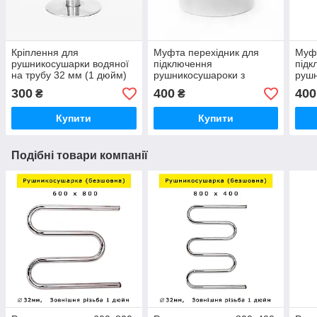
Кріплення для
Муфта перехідник для
Муфт
рушникосушарки водяної
підключення
підк
на трубу 32 мм (1 дюйм)
рушникосушароки з
рушн
регульоване з нержавійки
нержавійки нержавіючої
нерж
300
400
400
₴
₴
не ржавіючої сталі,
сталі з'єднувальна 1
стал
гарантія
дюйма на 1/2 дюйма
дюйм
Купити
Купити
внутрішня різьба
внут
Подібні товари компанії