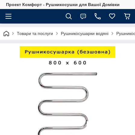
Проект Комфорт - Рушникосушки для Вашої Домівки
Товари та послуги
Рушникосушарки водяні
Рушнико