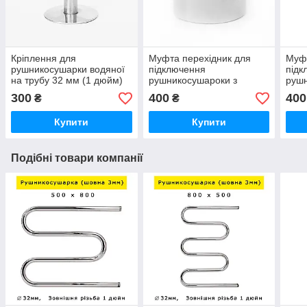
Кріплення для
Муфта перехідник для
Муфт
рушникосушарки водяної
підключення
підк
на трубу 32 мм (1 дюйм)
рушникосушароки з
рушн
регульоване з нержавійки
нержавійки нержавіючої
нерж
300
400
400
₴
₴
не ржавіючої сталі,
сталі з'єднувальна 1
стал
гарантія
дюйма на 1/2 дюйма
дюйм
Купити
Купити
внутрішня різьба
внут
Подібні товари компанії