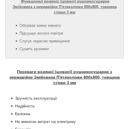
Функціонал водяної (шовної) рушникосушарки
Змійовика з нержавійки П'ятиколінки 800х800, товщина
стінки 3 мм
Обігріває ванну кімнату
Підсушує вологе повітря
Слугує окрасою приміщення
Сушить рушники
Переваги водяної (шовної) рушникосушарки з
нержавійки Змійовика П'ятиколінки 800х800, товщина
стінки 3 мм
Зручність експлуатації
Надійність
Безпека
Не вимагає витрат на електрику