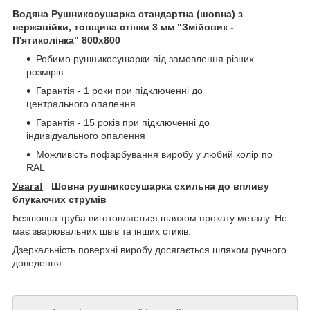
Водяна Рушникосушарка стандартна (шовна) з
нержавійки, товщина стінки 3 мм "Змійовик -
П'ятиколінка" 800х800
Робимо рушникосушарки під замовлення різних
розмірів
Гарантія - 1 роки при підключенні до
центрального опалення
Гарантія - 15 років при підключенні до
індивідуального опалення
Можливість пофарбування виробу у любий колір по
RAL
Увага!
Шовна рушникосушарка схильна до впливу
блукаючих струмів
Безшовна труба виготовляється шляхом прокату металу. Не
має зварювальних швів та інших стиків.
Дзеркальність поверхні виробу досягається шляхом ручного
доведення.