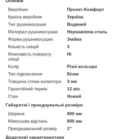
Основні
Виробник
Проект-Комфорт
Країна виробник
Україна
Тип рушникосушки
Водяний
Матеріал рушникосушки
Нержавіюча сталь
Форма рушникосушки
Змійка
Кількість секцій
3
Можливість повороту
Ні
секції
Колір
Різні кольори
Тип підключення
Бічне
Товщина стінки колектора
3 мм
Гарантійний термін
12 міс
Стан
Новий
Габаритні і приєднувальні розміри
Ширина
800 мм
Міжосьова відстань
800 мм
Приєднувальний розмір
1"
Додаткові характеристики