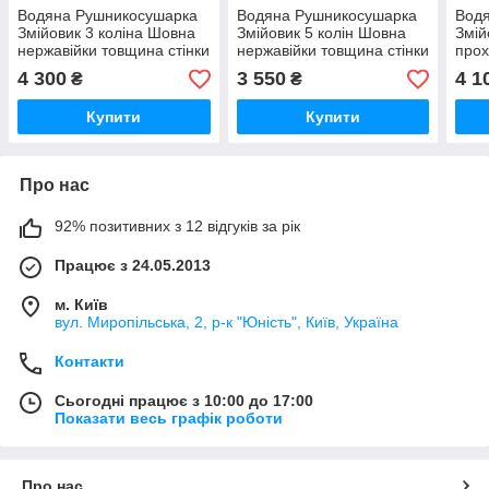
Водяна Рушникосушарка
Водяна Рушникосушарка
Вод
Змійовик 3 коліна Шовна
Змійовик 5 колін Шовна
Змій
нержавійки товщина стінки
нержавійки товщина стінки
прох
3 мм Змійка Триколінка
3 мм Змійка П'ятиколінка
товщ
4 300
3 550
4 1
₴
₴
нержавіючої сталі 500х800
нержавіючої сталі 800х500
Змій
гарантія
гарантія
нерж
Купити
Купити
Про нас
92% позитивних з 12 відгуків за рік
Працює з 24.05.2013
м. Київ
вул. Миропільська, 2, р-к "Юність", Київ, Україна
Контакти
Сьогодні працює з 10:00 до 17:00
Показати весь графік роботи
Про нас