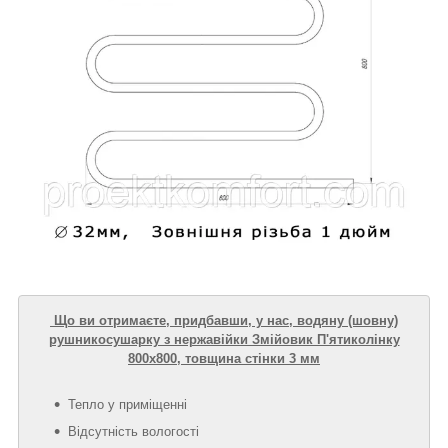
Що ви отримаєте, придбавши, у нас, водяну (шовну)
рушникосушарку з нержавійки Змійовик П'ятиколінку
800х800, товщина стінки 3 мм
Тепло у приміщенні
Відсутність вологості