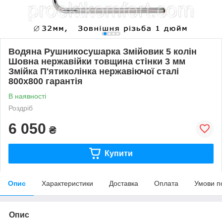
Водяна Рушникосушарка Змійовик 5 колін
Шовна нержавійки товщина стінки 3 мм
Змійка П'ятиколінка нержавіючої сталі
800х800 гарантія
В наявності
Роздріб
6 050
₴
Купити
Опис
Характеристики
Доставка
Оплата
Умови п
Опис