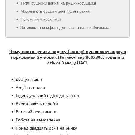
Теплі рушники нагріті на рушникосушарці
Можливість сушити речі після прання
Приємний мікроклімат
Затишок та комфорт для вас та ваших близьких
Чому варто купити водяну (шовну) рушникосушарку з
нержавійки Змійовик П'ятиколінку 800х800, товщина
стінки 3 мм, у НАС!
Доступні ціни
Акції та знижки
Індивідуальний підхід до клієнта
Висока якість виробів
Великий асортимент
Робота на замовлення
Понад двадцять років на ринку