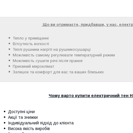
Що ви отримаєте, придбавши, у нас, електр
Тепло у приміщенні
Вітсутність вогкості
Теплі рушники нагріті на рушникосушарці
Можливість самому регулювати температурний режим
Можливість сушити речі після прання
Приємний мікроклімат
Затишок та комфорт для вас та ваших близьких
Чому варто купити електричний тен HT
Доступні ціни
Акції та знижки
Індивідуальний підхід до клієнта
Висока якість виробів