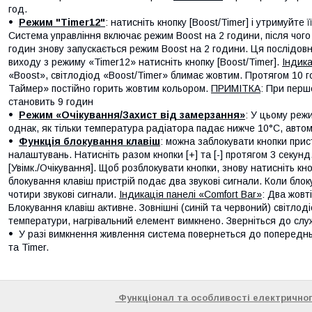
год.
Режим "Timer12"
: натисніть кнопку [Boost/Timer] і утримуйте 
Система управління включає режим Boost на 2 години, після чого
годин знову запускається режим Boost на 2 години. Ця послідов
виходу з режиму «Timer12» натисніть кнопку [Boost/Timer].
Індика
«Boost», світлодіод «Boost/Timer» блимає жовтим. Протягом 10 
Таймер» постійно горить жовтим кольором.
ПРИМІТКА
: При перш
становить 9 годин
Режим «Очікування/Захист від замерзання»
: У цьому реж
однак, як тільки температура радіатора падає нижче 10°C, авто
Функція блокування клавіш
: можна заблокувати кнопки при
налаштувань. Натисніть разом кнопки [+] та [-] протягом 3 секунд,
[Увімк./Очікування]. Щоб розблокувати кнопки, знову натисніть кноп
блокування клавіш пристрій подає два звукові сигнали. Коли бло
чотири звукові сигнали.
Індикація панелі «Comfort Bar»
: Два жовт
Блокування клавіш активне. Зовнішні (синій та червоний) світло
температури, нагрівальний елемент вимкнено. Зверніться до слу
У разі вимкнення живлення система повернеться до попереднь
та Timer.
Функціонал та особливості електричног