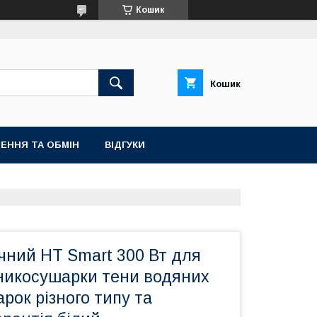
Кошик
Кошик
ЕННЯ ТА ОБМІН
ВІДГУКИ
чний HT Smart 300 Вт для
никосушарки тени водяних
ок різного типу та