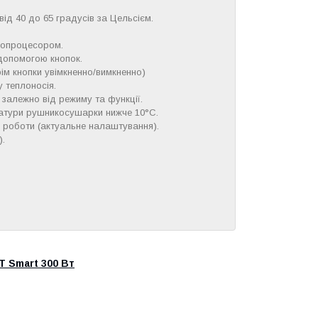
від 40 до 65 градусів за Цельсієм.
ропроцесором.
 допомогою кнопок.
рім кнопки увімкненно/вимкненно)
 теплоносія.
залежно від режиму та функції.
атури рушникосушарки нижче 10°C.
м роботи (актуальне налаштування).
).
T Smart 300 Вт