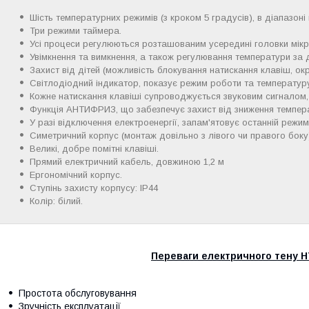
Шість температурних режимів (з кроком 5 градусів), в діапазоні 
Три режими таймера.
Усі процеси регулюються розташованим усередині головки мік
Увімкнення та вимкнення, а також регулювання температури за
Захист від дітей (можливість блокування натискання клавіш, ок
Світлодіодний індикатор, показує режим роботи та температуру
Кожне натискання клавіші супроводжується звуковим сигналом, 
Функція АНТИФРИЗ, що забезпечує захист від зниження темпер
У разі відключення електроенергії, запам'ятовує останній режи
Симетричний корпус (монтаж довільно з лівого чи правого боку
Великі, добре помітні клавіші.
Прямий електричний кабель, довжиною 1,2 м
Ергономічний корпус.
Ступінь захисту корпусу: IP44
Колір: білий.
Переваги електричного тену H
Простота обслуговування
Зручність експлуатації