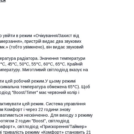
бо увійти в режим «Очікування/Захист від
амерзання», пристрій видає два звукових
к.» (тобто увімкнено), він видає звуковий
пература радіатора. Значення температури
0°C, 45°C, 50°C, 55°C, 60°C, 65°C. Крайній
емпературу. Миготливий світлодіод вказує на
вати цей робочий режим.У цьому режимі
максимальна температура обмежена 65°C). Щоб
одіод "Boost/Timer" має червоний колір і
б активувати цей режим. Система управління
им Комфорт і через 22 години знову
юватиметься нескінченно. Для виходу з режиму
ротягом 2 годин "Boost", світлодіод
омфорт», світлодіод «Прискорення/Таймер»
лі тривалість режиму «Комфорт» становить 21