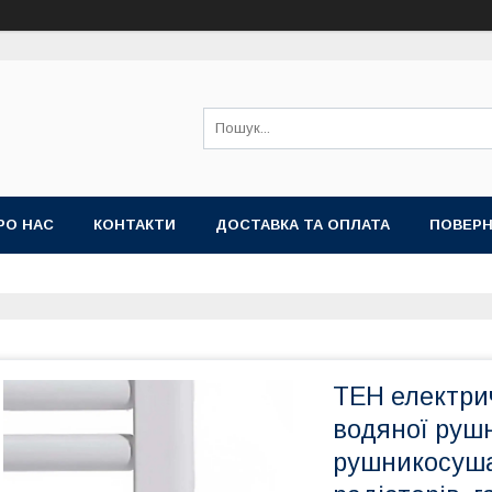
РО НАС
КОНТАКТИ
ДОСТАВКА ТА ОПЛАТА
ПОВЕРН
ТЕН електри
водяної руш
рушникосушар