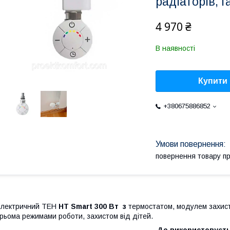
радіаторів, г
4 970 ₴
В наявності
Купити
+380675886852
повернення товару п
Електричний ТЕН
HT Smart 300 Вт з
термостатом, модулем захист
рьома режимами роботи, захистом від дітей.
Де використовуєт