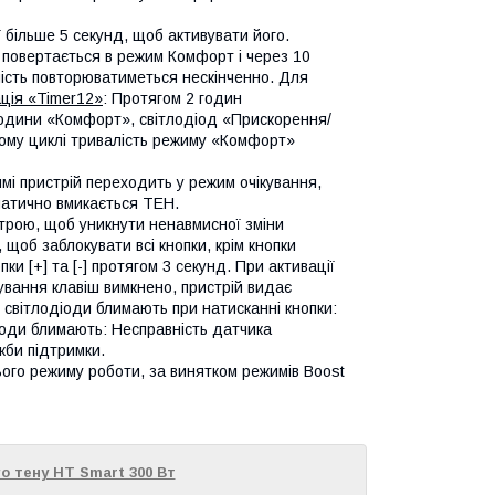
її більше 5 секунд, щоб активувати його.
 повертається в режим Комфорт і через 10
ність повторюватиметься нескінченно. Для
ція «Timer12»
: Протягом 2 годин
години «Комфорт», світлодіод «Прискорення/
ому циклі тривалість режиму «Комфорт»
имі пристрій переходить у режим очікування,
матично вмикається ТЕН.
строю, щоб уникнути ненавмисної зміни
 щоб заблокувати всі кнопки, крім кнопки
ки [+] та [-] протягом 3 секунд. При активації
кування клавіш вимкнено, пристрій видає
і світлодіоди блимають при натисканні кнопки:
діоди блимають: Несправність датчика
жби підтримки.
ого режиму роботи, за винятком режимів Boost
о тену HT Smart 300 Вт