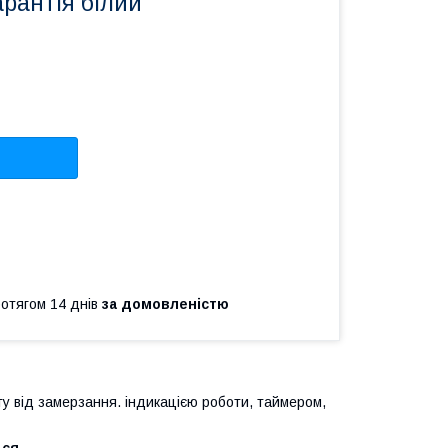
арантія білий
ротягом 14 днів
за домовленістю
у від замерзання. індикацією роботи, таймером,
ься