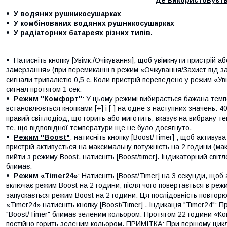
У водяних рушникосушарках
У комбінованих водяних рушникосушарках
У радіаторних батареях різних типів.
Натисніть кнопку [Увімк./Очікування], щоб увімкнути пристрій а
замерзання» (при перемиканні в режим «Очікування/Захист від з
сигнали тривалістю 0,5 с. Коли пристрій переведено у режим «Увім
сигнал протягом 1 сек.
Режим "Комфорт"
: У цьому режимі вибирається бажана тем
встановлюється кнопками [+] і [-] на одне з наступних значень: 4
правий світлодіод, що горить або миготить, вказує на вибрану т
те, що відповідної температури ще не було досягнуто.
Режим
"Boost"
: натисніть кнопку [Boost/Timer] , щоб активу
пристрій активується на максимальну потужність на 2 години (
вийти з режиму Boost, натисніть [Boost/timer]. Індикаторний світл
блимає.
Режим «Timer24»
: Натисніть [Boost/Timer] на 3 секунди, що
включає режим Boost на 2 години, після чого повертається в реж
запускається режим Boost на 2 години. Ця послідовність повтор
«Timer24» натисніть кнопку [Boost/Timer] .
Індикація "Timer24"
: П
"Boost/Timer" блимає зеленим кольором. Протягом 22 години «К
постійно горить зеленим кольором.
ПРИМІТКА
: При першому цик