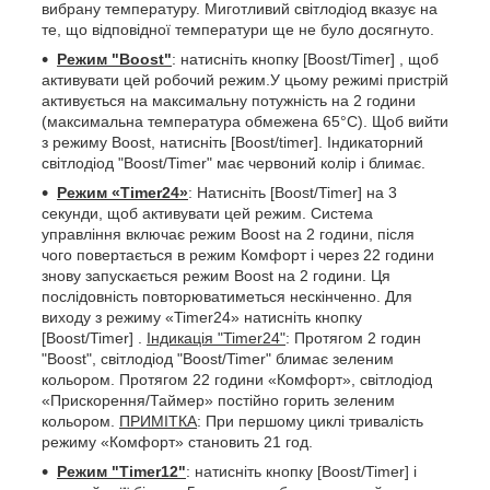
вибрану температуру. Миготливий світлодіод вказує на
те, що відповідної температури ще не було досягнуто.
Режим
"Boost"
: натисніть кнопку [Boost/Timer] , щоб
активувати цей робочий режим.У цьому режимі пристрій
активується на максимальну потужність на 2 години
(максимальна температура обмежена 65°C). Щоб вийти
з режиму Boost, натисніть [Boost/timer]. Індикаторний
світлодіод "Boost/Timer" має червоний колір і блимає.
Режим «Timer24»
: Натисніть [Boost/Timer] на 3
секунди, щоб активувати цей режим. Система
управління включає режим Boost на 2 години, після
чого повертається в режим Комфорт і через 22 години
знову запускається режим Boost на 2 години. Ця
послідовність повторюватиметься нескінченно. Для
виходу з режиму «Timer24» натисніть кнопку
[Boost/Timer] .
Індикація "Timer24"
: Протягом 2 годин
"Boost", світлодіод "Boost/Timer" блимає зеленим
кольором. Протягом 22 години «Комфорт», світлодіод
«Прискорення/Таймер» постійно горить зеленим
кольором.
ПРИМІТКА
: При першому циклі тривалість
режиму «Комфорт» становить 21 год.
Режим "Timer12"
: натисніть кнопку [Boost/Timer] і