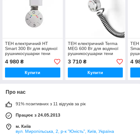
ТЕН електричний HT
ТЕН електричний Terma
ТЕН 
Smart 300 Вт для водяної
MEG 600 Вт для водяної
Smar
рушникосушарки тени
рушникосушарки тени
рушн
водяних рушникосушарок
водяних рушникосушарок
водя
4 980
3 710
4 9
₴
₴
різного типу та радіаторів,
різного типу та радіаторів,
різн
гарантія білий
гарантія хром
гара
Купити
Купити
Про нас
91% позитивних з 11 відгуків за рік
Працює з 24.05.2013
м. Київ
вул. Миропільська, 2, р-к "Юність", Київ, Україна