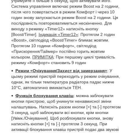
утримуйте її більше 5 секунд, щоб активувати його.
Система управління включає режим Boost на 2 години,
після чого повертається в режим Комфорт і через 10
годин знову запускається режим Boost на 2 години. Ця
послідовність повторюватиметься нескінченно. Для
виходу з режиму «Timer12» натисніть кнопку
[Boost/Timer].
Індикація «Timer12»
: Протягом 2 годин
«Boost», світлодіод «Boost/Timer» блимає жовтим.
Протягом 10 години «Комфорт», світлодіод
«Прискорення/Таймер» постійно горить жовтим
кольором.
ПРИМІТКА
: При першому циклі тривалість
режиму «Комфорт» становить 9 годин
Режим «Очікування/Захист від замерзання»
: У
цьому режимі пристрій переходить у режим очікування,
однак, як тільки температура радіатора падає нижче
10°C, автоматично вмикається ТЕН.
Функція блокування клавіш
: можна заблокувати
кнопки пристрою, щоб уникнути ненавмисної зміни
налаштувань. Натисніть разом кнопки [+] та [-] протягом
3 секунд, щоб заблокувати всі кнопки, крім кнопки
[Увімк./Очікування]. Щоб розблокувати кнопки, знову
натисніть кнопки [+] та [-] протягом 3 секунд. При
активації блокування клавіш пристрій подає два звукові