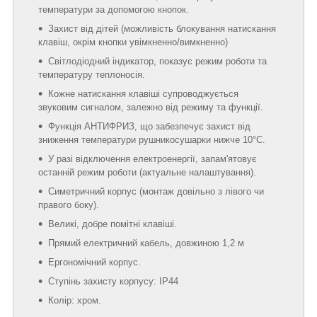
температури за допомогою кнопок.
Захист від дітей (можливість блокування натискання
клавіш, окрім кнопки увімкненно/вимкненно)
Світлодіодний індикатор, показує режим роботи та
температуру теплоносія.
Кожне натискання клавіші супроводжується
звуковим сигналом, залежно від режиму та функції.
Функція АНТИФРИЗ, що забезпечує захист від
зниження температури рушникосушарки нижче 10°C.
У разі відключення електроенергії, запам'ятовує
останній режим роботи (актуальне налаштування).
Симетричний корпус (монтаж довільно з лівого чи
правого боку).
Великі, добре помітні клавіші.
Прямий електричний кабель, довжиною 1,2 м
Ергономічний корпус.
Ступінь захисту корпусу: IP44
Колір: хром.