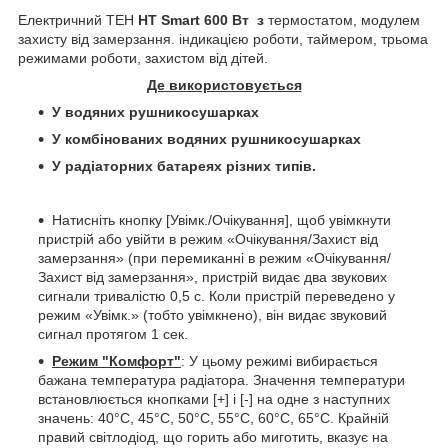
Електричний ТЕН
HT Smart 600 Вт з
термостатом, модулем
захисту від замерзання. індикацією роботи, таймером, трьома
режимами роботи, захистом від дітей.
Де використовується
У водяних рушникосушарках
У комбінованих водяних рушникосушарках
У радіаторних батареях різних типів.
Натисніть кнопку [Увімк./Очікування], щоб увімкнути
пристрій або увійти в режим «Очікування/Захист від
замерзання» (при перемиканні в режим «Очікування/
Захист від замерзання», пристрій видає два звукових
сигнали тривалістю 0,5 с. Коли пристрій переведено у
режим «Увімк.» (тобто увімкнено), він видає звуковий
сигнал протягом 1 сек.
Режим "Комфорт"
: У цьому режимі вибирається
бажана температура радіатора. Значення температури
встановлюється кнопками [+] і [-] на одне з наступних
значень: 40°C, 45°C, 50°C, 55°C, 60°C, 65°C. Крайній
правий світлодіод, що горить або миготить, вказує на