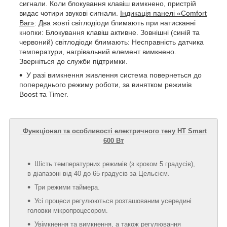
сигнали. Коли блокування клавіш вимкнено, пристрій
видає чотири звукові сигнали.
Індикація панелі «Comfort
Bar»
: Два жовті світлодіоди блимають при натисканні
кнопки: Блокування клавіш активне. Зовнішні (синій та
червоний) світлодіоди блимають: Несправність датчика
температури, нагрівальний елемент вимкнено.
Зверніться до служби підтримки.
У разі вимкнення живлення система повернеться до
попереднього режиму роботи, за винятком режимів
Boost та Timer.
Функціонал та особливості електричного тену HT Smart
600 Вт
Шість температурних режимів (з кроком 5 градусів),
в діапазоні від 40 до 65 градусів за Цельсієм.
Три режими таймера.
Усі процеси регулюються розташованим усередині
головки мікропроцесором.
Увімкнення та вимкнення, а також регулювання