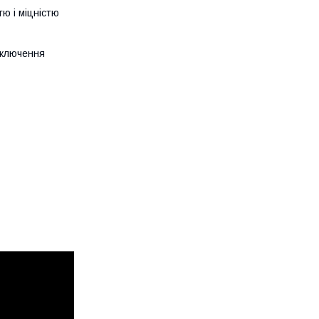
тю і міцністю
дключення