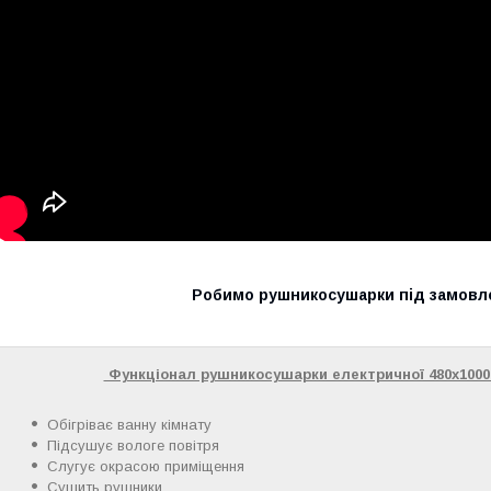
Робимо рушникосушарки під замовле
Функціонал рушникосушарки електричної 480х1000
Обігріває ванну кімнату
Підсушує вологе повітря
Слугує окрасою приміщення
Сушить рушники