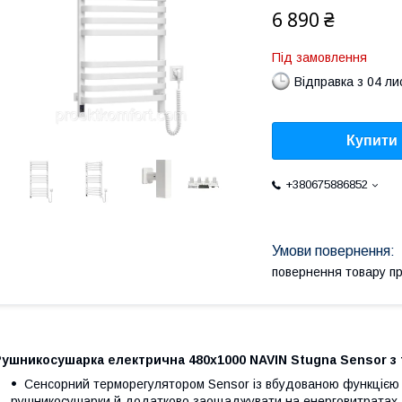
6 890 ₴
Під замовлення
Відправка з 04 л
Купити
+380675886852
повернення товару п
ушникосушарка електрична 480х1000 NAVIN Stugna Sensor з т
Сенсорний терморегулятором Sensor із вбудованою функцією 
рушникосушарки й додатково заощаджувати на енерговитратах.