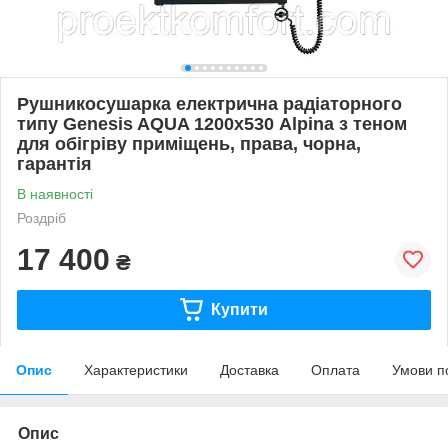
Рушникосушарка електрична радіаторного
типу Genesis AQUA 1200х530 Alpina з теном
для обігріву приміщень, права, чорна,
гарантія
В наявності
Роздріб
17 400
₴
Купити
Опис
Характеристики
Доставка
Оплата
Умови п
Опис