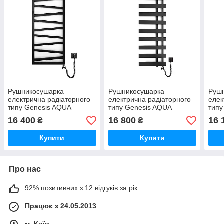
Рушникосушарка
Рушникосушарка
Руш
електрична радіаторного
електрична радіаторного
елек
типу Genesis AQUA
типу Genesis AQUA
типу
1200х530х30 Genesis з
1200х530 Split з теном для
800х
16 400
16 800
16 
₴
₴
теном для обігріву
обігріву приміщень, права,
для 
приміщень права, чорна,
чорна, гарантія
ліва
Купити
Купити
гарантія
Про нас
92% позитивних з 12 відгуків за рік
Працює з 24.05.2013