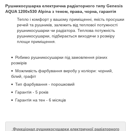
Рушникосушарка електрична радіаторного типу Genesis
AQUA 1200х530 Alpina з теном, права, чорна, гарантія
Тепло і комфорт у вашому приміщенні, якість просушки
речей та рушників, залежить від теплової потужності
рушникосушарки чи радіатора. Теплова потужність
рушникосушарки, підбирається виходячи з розміру
площи приміщення.
Робимо рушникосушарки під замовлення різних
розмірів
Можливість фарбування виробу у коліори: чорний,
білий, графіт
Тип фарбування - порошковий
Гарантія - 5 років
Гарантія на тен - 6 місяців
Функціонал рушникосушарки електричної радіаторного