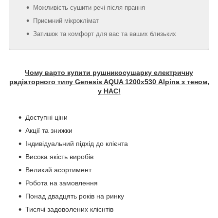
Можливість сушити речі після прання
Приємний мікроклімат
Затишок та комфорт для вас та ваших близьких
Чому варто купити рушникосушарку електричну
радіаторного типу Genesis AQUA 1200х530 Alpina з теном,
у НАС!
Доступні ціни
Акції та знижки
Індивідуальний підхід до клієнта
Висока якість виробів
Великий асортимент
Робота на замовлення
Понад двадцять років на ринку
Тисячі задоволених клієнтів