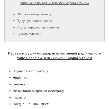
типу Genesis AQUA 1200х530 Alpina з теном
Обігріває ванну кімнату
Підсушує вологе повітря
Слугує окрасою приміщення
Сушить рушники
Переваги рушникосушарки електричної радіаторного
типу Genesis AQUA 1200х530 Alpina з теном
Зручність експлуатації
Надійність
Безпека
Не вимагає витрат на електрику
Гарантія
Поєднання ціна - якість