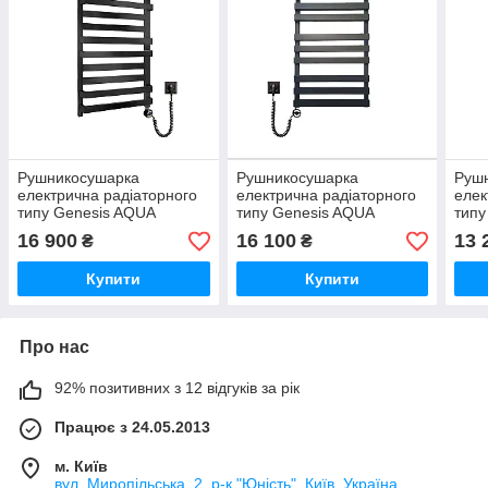
Рушникосушарка
Рушникосушарка
Руш
електрична радіаторного
електрична радіаторного
елек
типу Genesis AQUA
типу Genesis AQUA
типу
800х530x30 Santa з теном
800х530 Alpina з теном
800х
16 900
16 100
13 
₴
₴
для обігріву приміщень,
для обігріву приміщень,
тено
права, чорна, гарантія
ліва, чорна, гарантія
прим
Купити
Купити
гара
Про нас
92% позитивних з 12 відгуків за рік
Працює з 24.05.2013
м. Київ
вул. Миропільська, 2, р-к "Юність", Київ, Україна