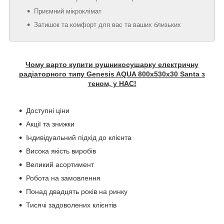
Приємний мікроклімат
Затишок та комфорт для вас та ваших близьких
Чому варто купити рушникосушарку електричну
радіаторного типу Genesis AQUA 800х530х30 Santa з
теном, у НАС!
Доступні ціни
Акції та знижки
Індивідуальний підхід до клієнта
Висока якість виробів
Великий асортимент
Робота на замовлення
Понад двадцять років на ринку
Тисячі задоволених клієнтів