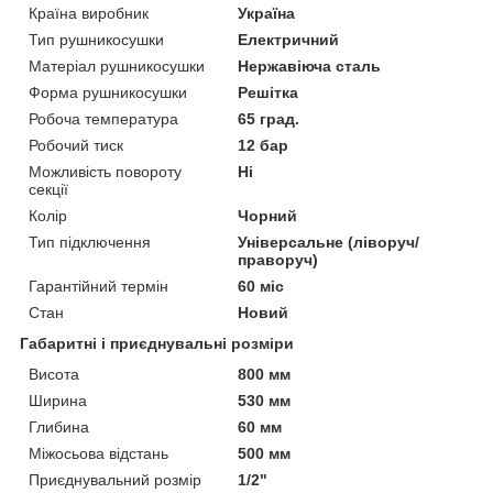
Країна виробник
Україна
Тип рушникосушки
Електричний
Матеріал рушникосушки
Нержавіюча сталь
Форма рушникосушки
Решітка
Робоча температура
65 град.
Робочий тиск
12 бар
Можливість повороту
Ні
секції
Колір
Чорний
Тип підключення
Універсальне (ліворуч/
праворуч)
Гарантійний термін
60 міс
Стан
Новий
Габаритні і приєднувальні розміри
Висота
800 мм
Ширина
530 мм
Глибина
60 мм
Міжосьова відстань
500 мм
Приєднувальний розмір
1/2"