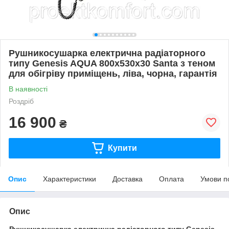
Рушникосушарка електрична радіаторного
типу Genesis AQUA 800х530х30 Santa з теном
для обігріву приміщень, ліва, чорна, гарантія
В наявності
Роздріб
16 900
₴
Купити
Опис
Характеристики
Доставка
Оплата
Умови п
Опис
Рушникосушарка електрична радіаторного типу Genesis