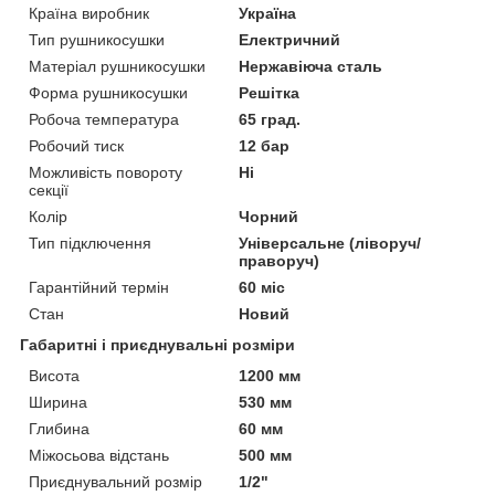
Країна виробник
Україна
Тип рушникосушки
Електричний
Матеріал рушникосушки
Нержавіюча сталь
Форма рушникосушки
Решітка
Робоча температура
65 град.
Робочий тиск
12 бар
Можливість повороту
Ні
секції
Колір
Чорний
Тип підключення
Універсальне (ліворуч/
праворуч)
Гарантійний термін
60 міс
Стан
Новий
Габаритні і приєднувальні розміри
Висота
1200 мм
Ширина
530 мм
Глибина
60 мм
Міжосьова відстань
500 мм
Приєднувальний розмір
1/2"