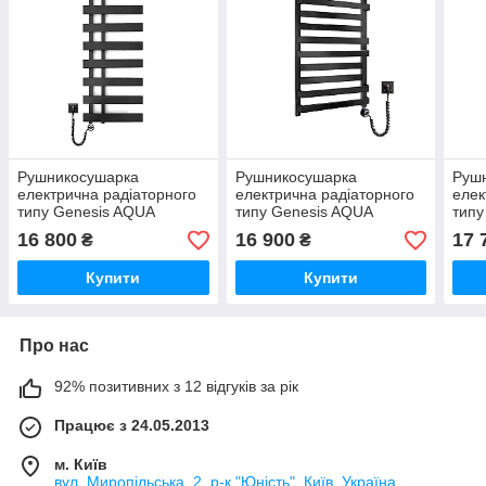
Рушникосушарка
Рушникосушарка
Руш
електрична радіаторного
електрична радіаторного
елек
типу Genesis AQUA
типу Genesis AQUA
типу
1200х530 Split з теном для
800х530x30 Santa з теном
1000
16 800
16 900
17 
₴
₴
обігріву приміщень, ліва,
для обігріву приміщень,
тено
чорна, гарантія
права, чорна, гарантія
прим
Купити
Купити
гара
Про нас
92% позитивних з 12 відгуків за рік
Працює з 24.05.2013
м. Київ
вул. Миропільська, 2, р-к "Юність", Київ, Україна