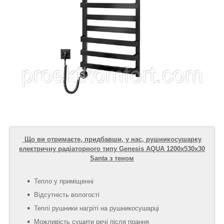
Що ви отримаєте, придбавши, у нас, рушникосушарку
електричну радіаторного типу Genesis AQUA 1200х530х30
Santa з теном
Тепло у приміщенні
Відсутність вологості
Теплі рушники нагріті на рушникосушарці
Можливість сушити речі після прання