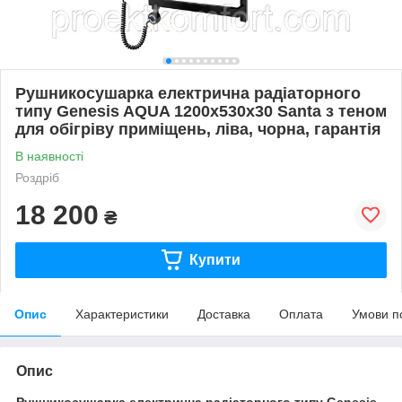
Рушникосушарка електрична радіаторного
типу Genesis AQUA 1200х530х30 Santa з теном
для обігріву приміщень, ліва, чорна, гарантія
В наявності
Роздріб
18 200
₴
Купити
Опис
Характеристики
Доставка
Оплата
Умови п
Опис
Рушникосушарка електрична радіаторного типу Genesis